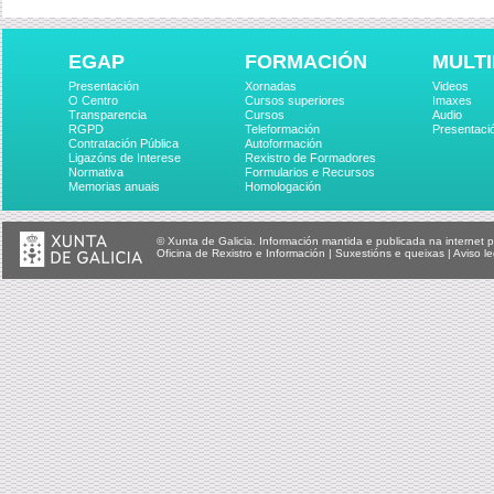
EGAP
FORMACIÓN
MULTI
Presentación
Xornadas
Videos
O Centro
Cursos superiores
Imaxes
Transparencia
Cursos
Audio
RGPD
Teleformación
Presentaci
Contratación Pública
Autoformación
Ligazóns de Interese
Rexistro de Formadores
Normativa
Formularios e Recursos
Memorias anuais
Homologación
© Xunta de Galicia. Información mantida e publicada na internet p
Oficina de Rexistro e Información
|
Suxestións e queixas
|
Aviso le