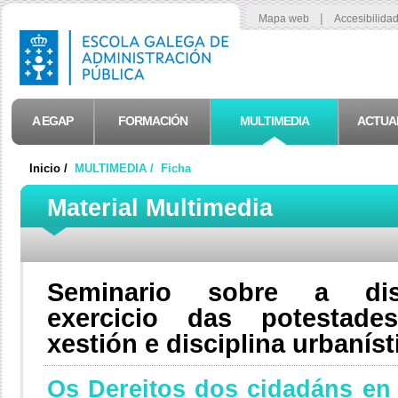
|
Mapa web
Accesibilida
A EGAP
FORMACIÓN
MULTIMEDIA
ACTUA
Inicio /
MULTIMEDIA /
Ficha
Material Multimedia
Seminario sobre a disc
exercicio das potestades
xestión e disciplina urbaníst
Os Dereitos dos cidadáns en r