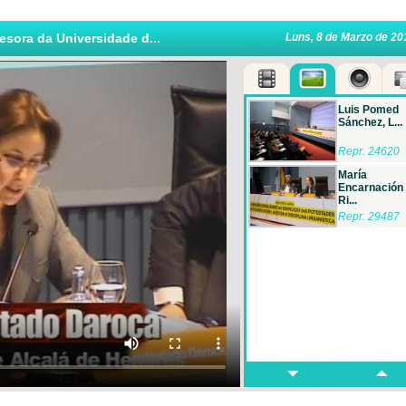
sora da Universidade d...
Luns, 8 de Marzo de 20
Luis Pomed
Sánchez, L...
Repr. 24620
María
Encarnación
Ri...
Repr. 29487