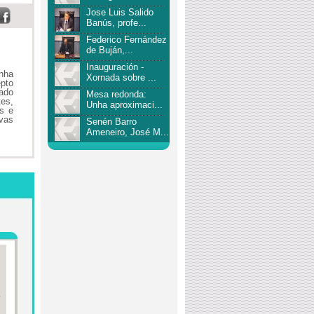
Jose Luis Salido
Banús, profe...
Federico Fernández
de Buján,...
Inauguración -
nha
Xornada sobre ...
epto
lado
Mesa redonda:
tes,
Unha aproximaci...
os e
ovas
Senén Barro
Ameneiro, José M...