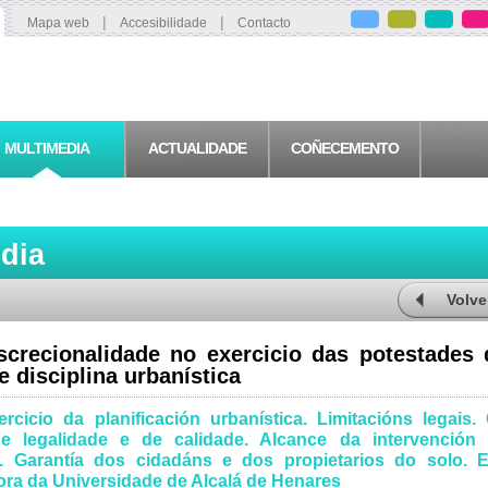
|
|
Mapa web
Accesibilidade
Contacto
MULTIMEDIA
ACTUALIDADE
COÑECEMENTO
edia
Volve
screcionalidade no exercicio das potestades 
e disciplina urbanística
rcicio da planificación urbanística. Limitacións legais.
 legalidade e de calidade. Alcance da intervención
. Garantía dos cidadáns e dos propietarios do solo. 
ra da Universidade de Alcalá de Henares