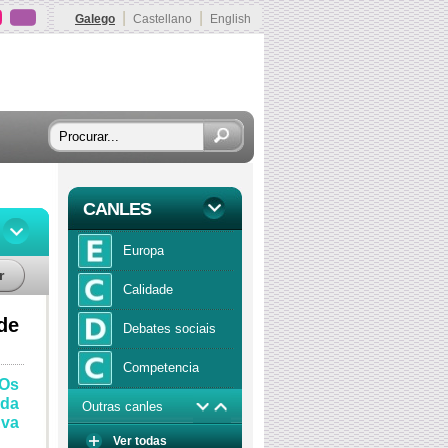
|
|
Galego
Castellano
English
CANLES
Europa
r
Calidade
de
Debates sociais
Competencia
 Os
 da
Outras canles
Economía
Eva
Ver todas
Función publica