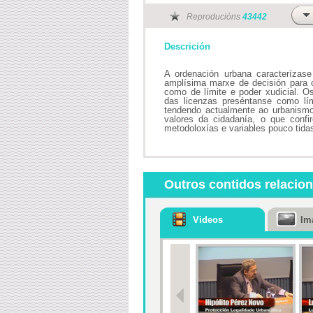
Reproducións
43442
Descrición
A ordenación urbana caracterízase
amplísima marxe de decisión para c
como de límite e poder xudicial. O
das licenzas preséntanse como lími
tendendo actualmente ao urbanismo 
valores da cidadanía, o que confir
metodoloxías e variables pouco tida
Outros contidos relacio
Videos
Im