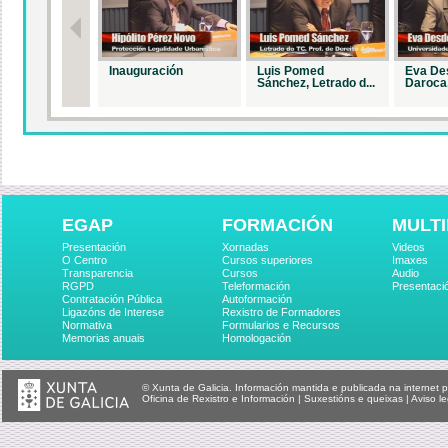
Inauguración
Luis Pomed
Eva De
Sánchez, Letrado d...
Daroca,
EGAP
FORMACIÓN
MULTI
Presentación
Xornadas
Videos
O Centro
Cursos superiores
Imaxes
Transparencia
Cursos
Audio
RGPD
Teleformación
Presentaci
Contratación Pública
Autoformación
Ligazóns de Interese
Rexistro de Formadores
Normativa
Formularios e Recursos
Memorias anuais
Homologación
© Xunta de Galicia. Información mantida e publicada na internet p
Oficina de Rexistro e Información
|
Suxestións e queixas
|
Aviso le