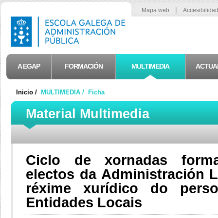
|
Mapa web
Accesibilida
A EGAP
FORMACIÓN
MULTIMEDIA
ACTUA
Inicio /
MULTIMEDIA /
Ficha
Material Multimedia
Ciclo de xornadas forma
electos da Administración 
réxime xurídico do pers
Entidades Locais