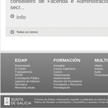
conselleiro de Facenda e Administraci
secr...
info
Todas as novas
EGAP
FORMACIÓN
MULTI
Presentación
Xornadas
Videos
O Centro
Cursos superiores
Imaxes
Transparencia
Cursos
Audio
RGPD
Teleformación
Presentaci
Contratación Pública
Autoformación
Ligazóns de Interese
Rexistro de Formadores
Normativa
Formularios e Recursos
Memorias anuais
Homologación
© Xunta de Galicia. Información mantida e publicada na internet p
Oficina de Rexistro e Información
|
Suxestións e queixas
|
Aviso le