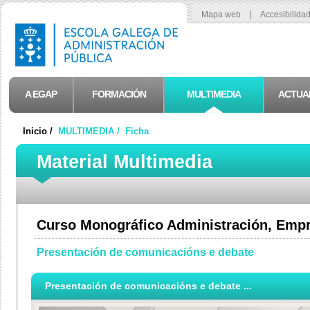
|
Mapa web
Accesibilida
A EGAP
FORMACIÓN
MULTIMEDIA
ACTUA
Inicio /
MULTIMEDIA /
Ficha
Material Multimedia
Curso Monográfico Administración, Empr
Presentación de comunicacións e debate
Presentación de comunicacións e debate ...