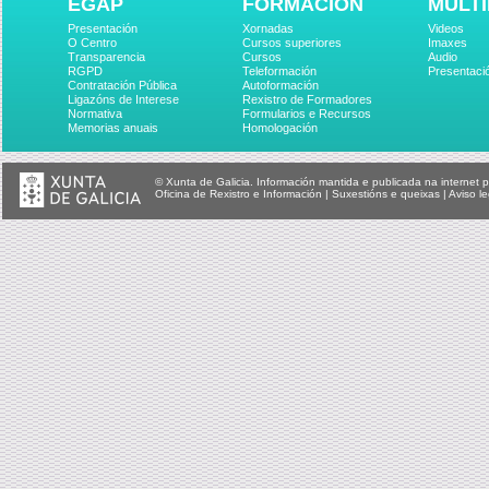
EGAP
FORMACIÓN
MULTI
Presentación
Xornadas
Videos
O Centro
Cursos superiores
Imaxes
Transparencia
Cursos
Audio
RGPD
Teleformación
Presentaci
Contratación Pública
Autoformación
Ligazóns de Interese
Rexistro de Formadores
Normativa
Formularios e Recursos
Memorias anuais
Homologación
© Xunta de Galicia. Información mantida e publicada na internet p
Oficina de Rexistro e Información
|
Suxestións e queixas
|
Aviso le