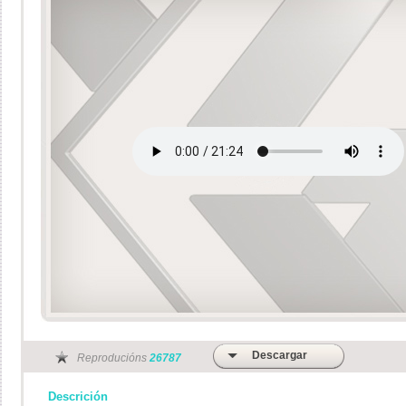
Descargar
Reproducións
26787
Descrición