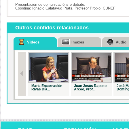
Presentación de comunicacións e debate.
Coordina: Ignacio Calatayud Prats. Profesor Propio. CUNEF
Outros contidos relacionados
Videos
Imaxes
Audio
María Encarnación
Juan Jesús Raposo
José M
Rivas Día...
Arceo, Prof...
Domíngu