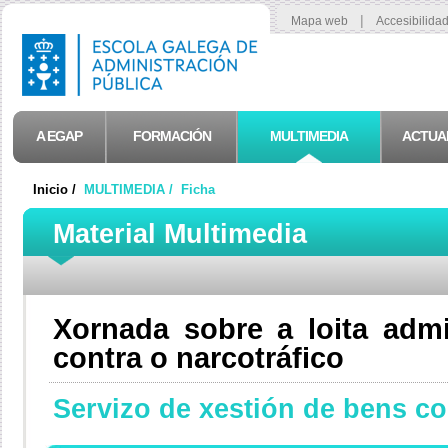
|
Mapa web
Accesibilida
A EGAP
FORMACIÓN
MULTIMEDIA
ACTUA
Inicio /
MULTIMEDIA /
Ficha
Material Multimedia
Xornada sobre a loita admin
contra o narcotráfico
Servizo de xestión de bens c