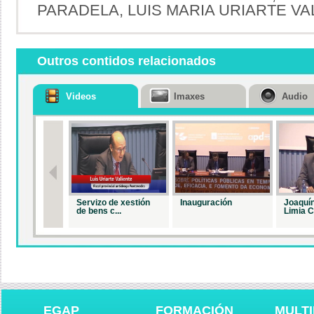
PARADELA, LUIS MARIA URIARTE VA
Outros contidos relacionados
Videos
Imaxes
Audio
Servizo de xestión
Inauguración
Joaquín
de bens c...
Limia C
EGAP
FORMACIÓN
MULTI