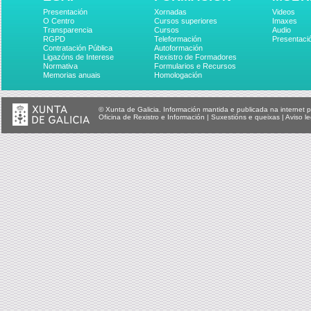
Presentación
Xornadas
Videos
O Centro
Cursos superiores
Imaxes
Transparencia
Cursos
Audio
RGPD
Teleformación
Presentaci
Contratación Pública
Autoformación
Ligazóns de Interese
Rexistro de Formadores
Normativa
Formularios e Recursos
Memorias anuais
Homologación
© Xunta de Galicia. Información mantida e publicada na internet p
Oficina de Rexistro e Información
|
Suxestións e queixas
|
Aviso le