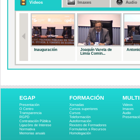
Videos
Imaxes
Audio
Inauguración
Joaquín Varela de
Antonio
Limia Comin...
EGAP
FORMACIÓN
MULTI
Presentación
Xornadas
Videos
O Centro
Cursos superiores
Imaxes
Transparencia
Cursos
Audio
RGPD
Teleformación
Presentaci
Contratación Pública
Autoformación
Ligazóns de Interese
Rexistro de Formadores
Normativa
Formularios e Recursos
Memorias anuais
Homologación