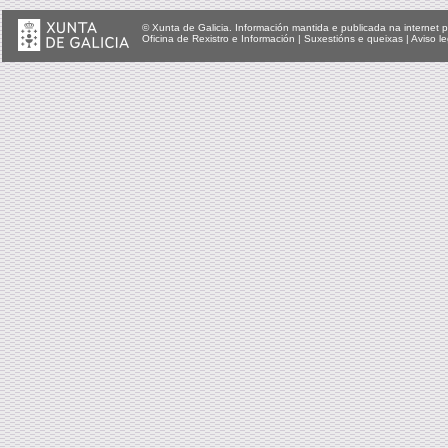
© Xunta de Galicia. Información mantida e publicada na internet p
Oficina de Rexistro e Información
|
Suxestións e queixas
|
Aviso le