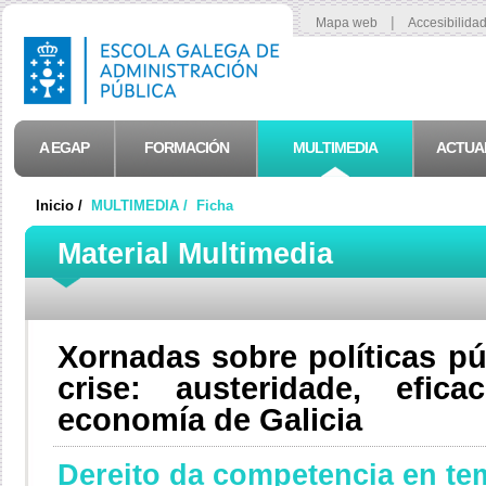
|
Mapa web
Accesibilida
A EGAP
FORMACIÓN
MULTIMEDIA
ACTUA
Inicio /
MULTIMEDIA /
Ficha
Material Multimedia
Xornadas sobre políticas p
crise: austeridade, efi
economía de Galicia
Dereito da competencia en te